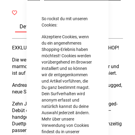
So rockst du mit unseren
Cookies:
Details
Tracklist
Akzeptiere Cookies, wenn
du ein angenehmeres
EXKLUSIV IM ANDREAS GABALIER ONLINE-SHOP!
Shopping-Erlebnis haben
möchtest! Cookies werden
Die weltweit limitierte Edition erscheint auf
vorübergehend im Browser
marmoriertem Doppel-Vinyl im Gatefold-Cover und
installiert und so können
ist auf 500 Stück limitiert. Die LP ist handsigniert.
wir dir entgegenkommen
und Artikel vorführen, die
Andreas Gabalier „Handwerk“ - 10 Jahre Unplugged,
Du ganz bestimmt magst.
neue Songs & zwei besondere Duette
Dein Surfverhalten wird
anonym erfasst und
Zehn Jahre nach dem gefeierten MTV-Unplugged-
natürlich kannst du deine
Debüt erscheint das neue Album „Handwerk“ –
Auswahl jederzeit ändern.
handgemacht, für die Ewigkeit, mit zwei
Mehr über unsere
Duettpartnern, die unterschiedlicher und gleichzeitig
Verwendung von Cookies
passender kaum sein könnten.
findest du in unserer