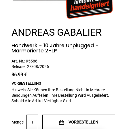
Skip
to
ANDREAS GABALIER
the
beginning
of
the
Handwerk - 10 Jahre Unplugged -
images
Marmorierte 2-LP
gallery
Art. Nr.:
95586
Release:
28/08/2026
36.99 €
VORBESTELLUNG
Hinweis: Sie Können Ihre Bestellung Nicht In Mehrere
Sendungen Aufteilen. Ihre Bestellung Wird Ausgeliefert,
Sobald Alle Artikel Verfügbar Sind.
Menge
VORBESTELLEN