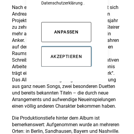
Datenschutzerklärung
.
Nach einer bewusst gewählten Auszeit meldet sich
Andreas Gabalier mit einem der persönlichsten
Projekte seiner Karriere zurück. Das Jubiläumsjahr
zu zehn Jahren MTV Unplugged war für den Steirer
ANPASSEN
mehr als ein willkommener Anlass – es war ein
Anker. Eine Atempause nach vier intensiven Jahren
auf den größten Bühnen des deutschsprachigen
Raums, die er konsequent genutzt hat: zum
AKZEPTIEREN
Schreiben, zum Sammeln von Ideen, zum kreativen
Arbeiten abseits des Rampenlichts. Das Ergebnis
trägt einen programmatischen Titel: „Handwerk“.
Das Album ist eine sorgfältig kuratierte Mischung
aus ganz neuen Songs, zwei besonderen Duetten
und bereits bekannten Titeln – die durch neue
Arrangements und aufwendige Neueinspielungen
einen völlig anderen Charakter bekommen haben.
Die Produktionstiefe hinter dem Album ist
bemerkenswert: Aufgenommen wurde an mehreren
Orten: in Berlin, Sandhausen, Bayern und Nashville.