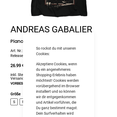
Skip
to
ANDREAS GABALIER
the
beginning
of
the
Piano - Damen T-Shirt
images
gallery
So rockst du mit unseren
Art. Nr.:
K95680
Cookies:
Release:
28/08/2026
Akzeptiere Cookies, wenn
26.99 €
du ein angenehmeres
inkl. Steuern
,
exkl.
Shopping-Erlebnis haben
Versandkosten
möchtest! Cookies werden
VORBESTELLUNG
vorübergehend im Browser
installiert und so können
Größe
wir dir entgegenkommen
S
M
L
XL
XXL
und Artikel vorführen, die
Du ganz bestimmt magst.
Dein Surfverhalten wird