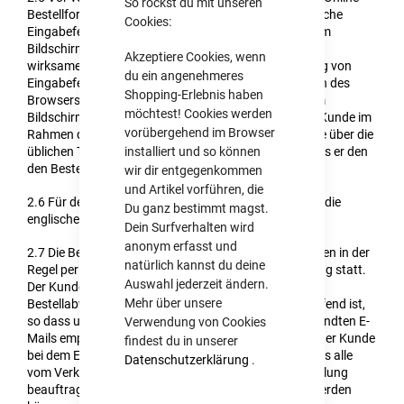
So rockst du mit unseren
Bestellformular des Verkäufers kann der Kunde mögliche
Cookies:
Eingabefehler durch aufmerksames Lesen der auf dem
Bildschirm dargestellten Informationen erkennen. Ein
Akzeptiere Cookies, wenn
wirksames technisches Mittel zur besseren Erkennung von
du ein angenehmeres
Eingabefehlern kann dabei die Vergrößerungsfunktion des
Shopping-Erlebnis haben
Browsers sein, mit deren Hilfe die Darstellung auf dem
möchtest! Cookies werden
Bildschirm vergrößert wird. Seine Eingaben kann der Kunde im
vorübergehend im Browser
Rahmen des elektronischen Bestellprozesses so lange über die
üblichen Tastatur- und Mausfunktionen korrigieren, bis er den
installiert und so können
den Bestellvorgang abschließenden Button anklickt.
wir dir entgegenkommen
und Artikel vorführen, die
2.6
Für den Vertragsschluss stehen die deutsche und die
Du ganz bestimmt magst.
englische Sprache zur Verfügung.
Dein Surfverhalten wird
anonym erfasst und
2.7
Die Bestellabwicklung und Kontaktaufnahme finden in der
natürlich kannst du deine
Regel per E-Mail und automatisierter Bestellabwicklung statt.
Auswahl jederzeit ändern.
Der Kunde hat sicherzustellen, dass die von ihm zur
Mehr über unsere
Bestellabwicklung angegebene E-Mail-Adresse zutreffend ist,
so dass unter dieser Adresse die vom Verkäufer versandten E-
Verwendung von Cookies
Mails empfangen werden können. Insbesondere hat der Kunde
findest du in unserer
bei dem Einsatz von SPAM-Filtern sicherzustellen, dass alle
Datenschutzerklärung
.
vom Verkäufer oder von diesem mit der Bestellabwicklung
beauftragten Dritten versandten E-Mails zugestellt werden