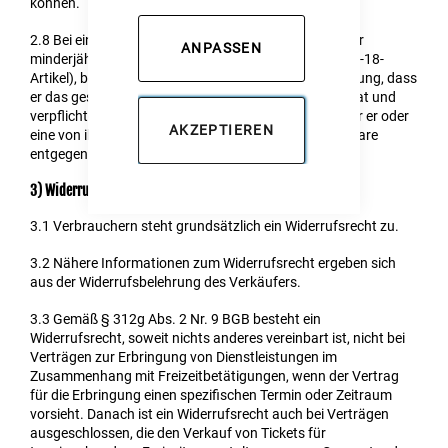
können.
2.8
Bei einer Bestellung von Datenträgern, die nicht für
ANPASSEN
minderjährige Personen geeignet sind (FSK- bzw. USK-18-
Artikel), bestätigt der Kunde mit Absenden der Bestellung, dass
er das gesetzlich erforderliche Mindestalter erreicht hat und
verpflichtet sich dafür Sorge zu tragen, dass entweder er oder
AKZEPTIEREN
eine von ihm bevollmächtigte volljährige Person die Ware
entgegen nehmen darf.
3) Widerrufsrecht
3.1
Verbrauchern steht grundsätzlich ein Widerrufsrecht zu.
3.2
Nähere Informationen zum Widerrufsrecht ergeben sich
aus der Widerrufsbelehrung des Verkäufers.
3.3
Gemäß § 312g Abs. 2 Nr. 9 BGB besteht ein
Widerrufsrecht, soweit nichts anderes vereinbart ist, nicht bei
Verträgen zur Erbringung von Dienstleistungen im
Zusammenhang mit Freizeitbetätigungen, wenn der Vertrag
für die Erbringung einen spezifischen Termin oder Zeitraum
vorsieht. Danach ist ein Widerrufsrecht auch bei Verträgen
ausgeschlossen, die den Verkauf von Tickets für