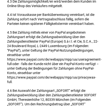
4.3
Die Zahlungsmöglichkeit/en wird/werden dem Kunden im
Online-Shop des Verkäufers mitgeteilt.
4.4
Ist Vorauskasse per Banküberweisung vereinbart, ist die
Zahlung sofort nach Vertragsabschluss fällig, sofern die
Parteien keinen späteren Fälligkeitstermin vereinbart haben.
4.5
Bei Zahlung mittels einer von PayPal angebotenen
Zahlungsart erfolgt die Zahlungsabwicklung über den
Zahlungsdienstleister PayPal (Europe) S.à r.l. et Cie, S.C.A., 22-
24 Boulevard Royal, L-2449 Luxembourg (im Folgenden:
"PayPal"), unter Geltung der PayPal-Nutzungsbedingungen,
einsehbar unter
https://www.paypal.com/de/webapps/mpp/ua/useragreement-
full oder - falls der Kunde nicht über ein PayPal-Konto verfügt –
unter Geltung der Bedingungen für Zahlungen ohne PayPal-
Konto, einsehbar unter
https://www.paypal.com/de/webapps/mpp/ua/privacywax-
full.
4.6
Bei Auswahl der Zahlungsart „SOFORT“ erfolgt die
Zahlungsabwicklung über den Zahlungsdienstleister SOFORT
GmbH, Theresienhöhe 12, 80339 München (im Folgenden
„SOFORT“). Um den Rechnungsbetrag über „SOFORT“